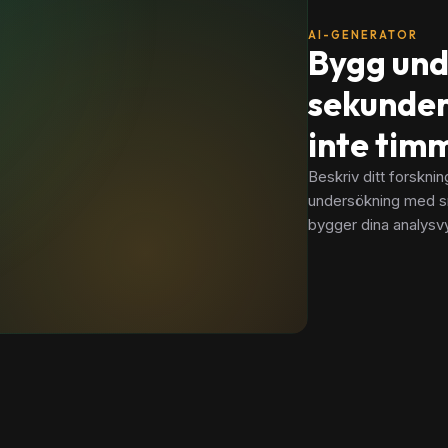
AI-GENERATOR
Bygg und
sekunder
inte tim
Beskriv ditt forskni
undersökning med s
bygger dina analysvye