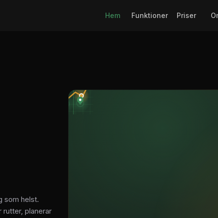
 plats.
·
Dra för att rotera · Shift+dra för att panorera · Klicka för att 
raktiv 3D
Hem
Funktioner
Priser
O
 kring kartor. Ställ
 visualisera insikter där de
ner →
ng som helst.
rutter, planerar