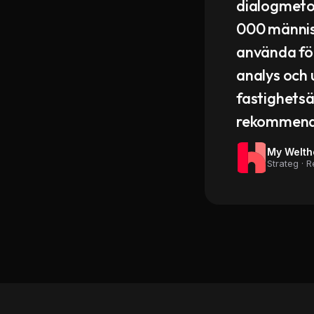
dialogmeto
000 människ
använda för
analys och 
fastighets
rekommende
My Welth
Strateg · 