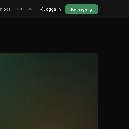
markera
Kom igång
m oss
Logga in
EN