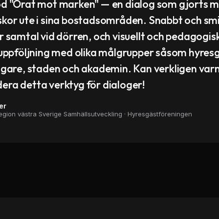
d "Örat mot marken" — en dialog som gjorts 
or ute i sina bostadsområden. Snabbt och smi
 samtal vid dörren, och visuellt och pedagogisk
uppföljning med olika målgrupper såsom hyresg
ägare, staden och akademin. Kan verkligen var
ra detta verktyg för dialoger!
er
Region västra Sverige Samhällsutveckling
·
Hyresgästföreningen