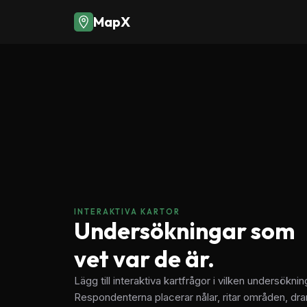
Fånga varje
Inte
MapX
Den första undersökningsplattformen byggd
platsbaserade frågor, samla in geodata och
sker.
Starta gratis provperiod
Se funktio
30 dagars gratis provperiod · Inget kreditkort krävs
INTERAKTIVA KARTOR
Undersökningar som
vet var de är.
Lägg till interaktiva kartfrågor i vilken undersökni
Respondenterna placerar nålar, ritar områden, drar 