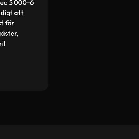
med 5 000–6
digt att
t för
äster,
mt