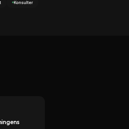
t
Konsulter
ningens